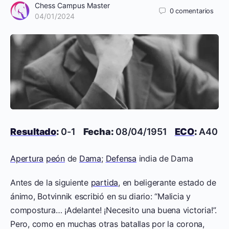
Chess Campus Master
0
comentarios
04/01/2024
Resultado
:
0-1
Fecha:
08/04/1951
ECO
:
A40
Apertura
peón
de
Dama
;
Defensa
india de Dama
Antes de la siguiente
partida
, en beligerante estado de
ánimo, Botvinnik escribió en su diario: “Malicia y
compostura… ¡Adelante! ¡Necesito una buena victoria!”.
Pero, como en muchas otras batallas por la corona,