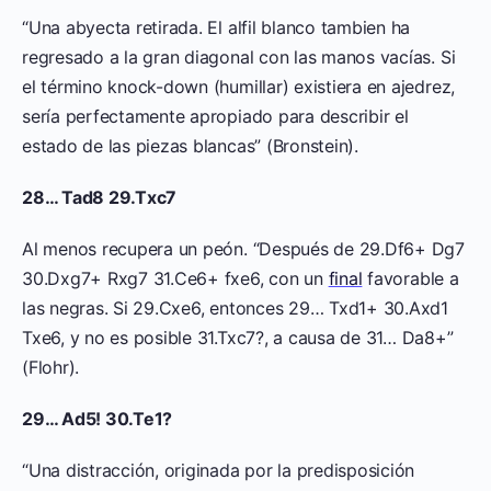
“Una abyecta retirada. El alfil blanco tambien ha
regresado a la gran diagonal con las manos vacías. Si
el término knock-down (humillar) existiera en ajedrez,
sería perfectamente apropiado para describir el
estado de las piezas blancas” (Bronstein).
28… Tad8 29.Txc7
Al menos recupera un peón. “Después de 29.Df6+ Dg7
30.Dxg7+ Rxg7 31.Ce6+ fxe6, con un
final
favorable a
las negras. Si 29.Cxe6, entonces 29… Txd1+ 30.Axd1
Txe6, y no es posible 31.Txc7?, a causa de 31… Da8+”
(Flohr).
29… Ad5! 30.Te1?
“Una distracción, originada por la predisposición