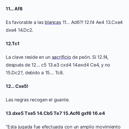
11… Af8
Es favorable a las
blancas
11… Ad6?! 12.f4 Ae4 13.Cxe4
dxe4 14.Dc2.
12.Tc1
La clave reside en un
sacrificio
de peón. Si 12.f4,
después de 12… c5 13.e3 cxd4 14.exd4 Ce4, y no
15.Dc2?, debido a 15… Tc8.
12… Cxe5!
Las negras recogen el guante.
13.dxe5 Txe5 14.Cb5 Te7 15.Acf6 gxf6 16.e4
“Esta jugada fue efectuada con un amplio movimiento