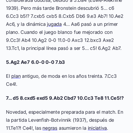
considerada dudosa, debido a 5.Da4 (Euwe-Alekhine
1939). Pero más tarde Bronstein descubrió 5… c6
6.Cc3 b5!? 7.cxb5 cxb5 8.Cxb5 Db6 9.e3 Ab7! 10.Ae2
Ac6, y la dinámica
jugada
4… Aa6 pasó a un primer
plano. Cuando el juego blanco fue mejorado con
9.Cc3! Ab4 10.Ag2 0-0 11.0-0 Axc3 12.bxc3 Axe2
13.Tc1, la principal línea pasó a ser 5… c5! 6.Ag2 Ab7.
5.Ag2 Ae7 6.0-0 0-0 7.b3
El
plan
antiguo, de moda en los años treinta. 7.Cc3
Ce4!.
7… d5 8.cxd5 exd5 9.Ab2 Cbd7 10.Cc3 Te8 11.Ce5!?
Novedad, especialmente preparada para el match. En
la partida Levenfish-Botvinnik (1937), después de
11.Te1?! Ce4!, las
negras
asumieron la
iniciativa
.