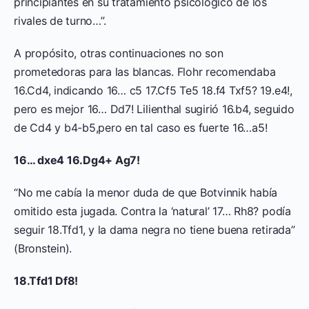
principiantes en su tratamiento psicológico de los
rivales de turno…”.
A propósito, otras continuaciones no son
prometedoras para las blancas. Flohr recomendaba
16.Cd4, indicando 16… c5 17.Cf5 Te5 18.f4 Txf5? 19.e4!,
pero es mejor 16… Dd7! Lilienthal sugirió 16.b4, seguido
de Cd4 y b4-b5,pero en tal caso es fuerte 16…a5!
16… dxe4 16.Dg4+ Ag7!
“No me cabía la menor duda de que Botvinnik había
omitido esta jugada. Contra la ‘natural’ 17… Rh8? podía
seguir 18.Tfd1, y la dama negra no tiene buena retirada”
(Bronstein).
18.Tfd1 Df8!