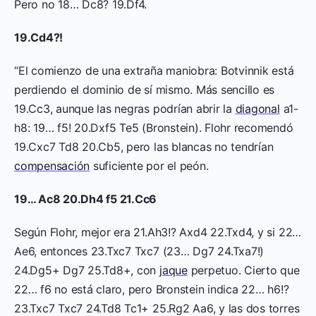
Pero no 18… Dc8? 19.Df4.
19.Cd4?!
“El comienzo de una extraña maniobra: Botvinnik está
perdiendo el dominio de sí mismo. Más sencillo es
19.Cc3, aunque las negras podrían abrir la
diagonal
a1-
h8: 19… f5! 20.Dxf5 Te5 (Bronstein). Flohr recomendó
19.Cxc7 Td8 20.Cb5, pero las blancas no tendrían
compensación
suficiente por el peón.
19… Ac8 20.Dh4 f5 21.Cc6
Según Flohr, mejor era 21.Ah3!? Axd4 22.Txd4, y si 22…
Ae6, entonces 23.Txc7 Txc7 (23… Dg7 24.Txa7!)
24.Dg5+ Dg7 25.Td8+, con
jaque
perpetuo. Cierto que
22… f6 no está claro, pero Bronstein indica 22… h6!?
23.Txc7 Txc7 24.Td8 Tc1+ 25.Rg2 Aa6, y las dos torres