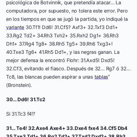
psicológica de Botvinnik, que pretendía atacar… La
computadora, por supuesto, no tolera este error. Pero
en los tiempos en que se jugó la partida, yo indiqué la
variante
30.Tf1! Dd6! 31.Cf5? Axf3+ 32.Txf3 Dd1+
33.Rg2 Td2+ 34.Rh3 Txh2+ 35.Rxh2 Dg1+ 36.Rh3
Dh1+ 37.Rg4 Tg8+ 38.Rh5 Tg5+ 39.Rh6 Txg3+!
40.Txe3 Tg6+ 41.Rh5 Dd1+, y las negras ganan. La
mejor defensa la encontró Flohr: 31.Axd5! Dxd5!
32.Cf3, evitando el fiasco. Después de 32… Rg7 ó 32…
Tc8, las blancas pueden aspirar a unas
tablas
”
(Bronstein).
30… Dd6! 31.Tc2
Si 31.Tc3 f4!?
31… Te4! 32.Axe4 Axe4+ 33.Dxe4 fxe4 34.Cf5 Db4
35.Txe3 Td1+ 36.Rg2 Td2+ 37.Txd2 Dxd2+ 38.Rh3