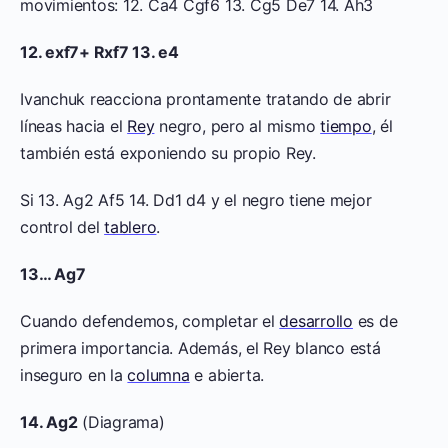
movimientos: 12. Ca4 Cgf6 13. Cg5 De7 14. Ah3
12. exf7+ Rxf7 13. e4
Ivanchuk reacciona prontamente tratando de abrir
líneas hacia el
Rey
negro, pero al mismo
tiempo
, él
también está exponiendo su propio Rey.
Si 13. Ag2 Af5 14. Dd1 d4 y el negro tiene mejor
control del
tablero
.
13… Ag7
Cuando defendemos, completar el
desarrollo
es de
primera importancia. Además, el Rey blanco está
inseguro en la
columna
e abierta.
14. Ag2
(Diagrama)