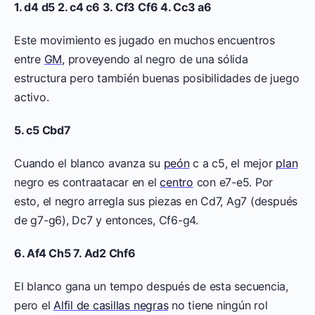
1. d4 d5 2. c4 c6 3. Cf3 Cf6 4. Cc3 a6
Este movimiento es jugado en muchos encuentros
entre
GM
, proveyendo al negro de una sólida
estructura pero también buenas posibilidades de juego
activo.
5. c5 Cbd7
Cuando el blanco avanza su
peón
c a c5, el mejor
plan
negro es contraatacar en el
centro
con e7-e5. Por
esto, el negro arregla sus piezas en Cd7, Ag7 (después
de g7-g6), Dc7 y entonces, Cf6-g4.
6. Af4 Ch5 7. Ad2 Chf6
El blanco gana un tempo después de esta secuencia,
pero el
Alfil de casillas negras
no tiene ningún rol