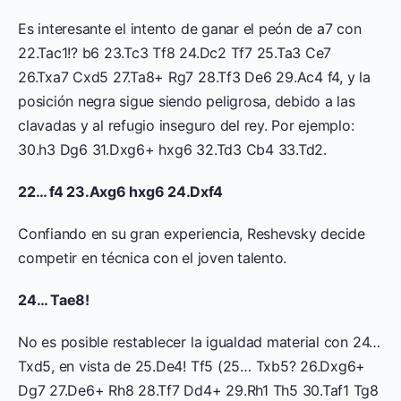
Es interesante el intento de ganar el peón de a7 con
22.Tac1!? b6 23.Tc3 Tf8 24.Dc2 Tf7 25.Ta3 Ce7
26.Txa7 Cxd5 27.Ta8+ Rg7 28.Tf3 De6 29.Ac4 f4, y la
posición negra sigue siendo peligrosa, debido a las
clavadas y al refugio inseguro del rey. Por ejemplo:
30.h3 Dg6 31.Dxg6+ hxg6 32.Td3 Cb4 33.Td2.
22… f4 23.Axg6 hxg6 24.Dxf4
Confiando en su gran experiencia, Reshevsky decide
competir en técnica con el joven talento.
24… Tae8!
No es posible restablecer la igualdad material con 24…
Txd5, en vista de 25.De4! Tf5 (25… Txb5? 26.Dxg6+
Dg7 27.De6+ Rh8 28.Tf7 Dd4+ 29.Rh1 Th5 30.Taf1 Tg8