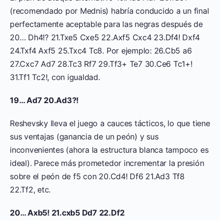
(recomendado por Mednis) habría conducido a un final
perfectamente aceptable para las negras después de
20… Dh4!? 21.Txe5 Cxe5 22.Axf5 Cxc4 23.Df4! Dxf4
24.Txf4 Axf5 25.Txc4 Tc8. Por ejemplo: 26.Cb5 a6
27.Cxc7 Ad7 28.Tc3 Rf7 29.Tf3+ Te7 30.Ce6 Tc1+!
31.Tf1 Tc2!, con igualdad.
19… Ad7 20.Ad3?!
Reshevsky lleva el juego a cauces tácticos, lo que tiene
sus ventajas (ganancia de un peón) y sus
inconvenientes (ahora la estructura blanca tampoco es
ideal). Parece más prometedor incrementar la presión
sobre el peón de f5 con 20.Cd4! Df6 21.Ad3 Tf8
22.Tf2, etc.
20… Axb5! 21.cxb5 Dd7 22.Df2