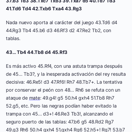
37.b3 Td3 38.Txc7 Txb3 39.Txa7 d5 40.Td7 Td3
41.Td6 Td4 42.Txb6 Txa4 43.Rg3
Nada nuevo aporta al carácter del juego 43.Td6 d4
44.Rg3 Tb4 45.b6 d3 46.Rf3 d2 47.Re2 Tb2, con
tablas.
43… Tb4 44.Tb8 d4 45.Rf3
Es más activo 45.Rf4, con una astuta trampa después
de 45… Tb3?, y la inesperada activación del rey resulta
decisiva: 46.Re5! d3 47.Rf6! Rh7 48.Tb7+. La tentativa
por conservar el peón con 48… Rh6 se refuta con un
ataque de
mate
: 49.g4! g5 50.h4 gxh4 51.Tb8 Rh7
52.g5, etc. Pero las negras podían haber evitado la
trampa con 45… d3+! 46.Re3 Tb3!, alcanzando el
seguro puerto de las tablas: 47.b6 g5 48.Rd2 Rg7
49.g3 Rh6 50.h4 gxh4 51.gxh4 Rg6 52.h5+! Rg7! 53.b7