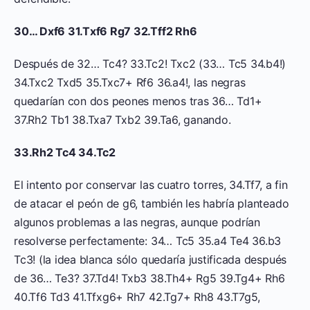
30… Dxf6 31.Txf6 Rg7 32.Tff2 Rh6
Después de 32… Tc4? 33.Tc2! Txc2 (33… Tc5 34.b4!)
34.Txc2 Txd5 35.Txc7+ Rf6 36.a4!, las negras
quedarían con dos peones menos tras 36… Td1+
37.Rh2 Tb1 38.Txa7 Txb2 39.Ta6, ganando.
33.Rh2 Tc4 34.Tc2
El intento por conservar las cuatro torres, 34.Tf7, a fin
de atacar el peón de g6, también les habría planteado
algunos problemas a las negras, aunque podrían
resolverse perfectamente: 34… Tc5 35.a4 Te4 36.b3
Tc3! (la idea blanca sólo quedaría justificada después
de 36… Te3? 37.Td4! Txb3 38.Th4+ Rg5 39.Tg4+ Rh6
40.Tf6 Td3 41.Tfxg6+ Rh7 42.Tg7+ Rh8 43.T7g5,