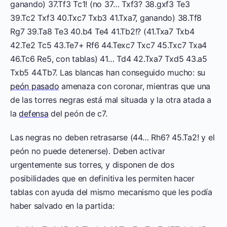
ganando) 37.Tf3 Tc1! (no 37… Txf3? 38.gxf3 Te3
39.Tc2 Txf3 40.Txc7 Txb3 41.Txa7, ganando) 38.Tf8
Rg7 39.Ta8 Te3 40.b4 Te4 41.Tb2!? (41.Txa7 Txb4
42.Te2 Tc5 43.Te7+ Rf6 44.Texc7 Txc7 45.Txc7 Txa4
46.Tc6 Re5, con tablas) 41… Td4 42.Txa7 Txd5 43.a5
Txb5 44.Tb7. Las blancas han conseguido mucho: su
peón pasado
amenaza con coronar, mientras que una
de las torres negras está mal situada y la otra atada a
la
defensa
del peón de c7.
Las negras no deben retrasarse (44… Rh6? 45.Ta2! y el
peón no puede detenerse). Deben activar
urgentemente sus torres, y disponen de dos
posibilidades que en definitiva les permiten hacer
tablas con ayuda del mismo mecanismo que les podía
haber salvado en la partida: