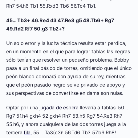
Rh7 54.h6 Tb1 55.Rxd3 Tb6 56.Tc4 Tb1.
45… Tb3+ 46.Re4 d3 47.Re3 g5 48.Tb6+ Rg7
49.Rd2 Rf7 50.g3 Tb2+?
Un solo error y la lucha técnica resulta estar perdida,
en un momento en el que para lograr tablas las negras
sólo tenían que resolver un pequeño problema. Bobby
pasa a un final básico de torres, omitiendo que el único
peón blanco coronará con ayuda de su rey, mientras
que el peón pasado negro se ve privado de apoyo y
sus perspectivas de convertirse en dama son nulas.
Optar por una
jugada de espera
llevaría a tablas: 50…
Rg7 51.h4 gxh4 52.gxh4 Rh7 53.h5 Rg7 54.Re3 Rh7
55.h6, y ahora cualquiera de las dos torres juega a la
tercera
fila
, 55… Ta3(c3)! 56.Td6 Tb3 57.b6 Rh8!