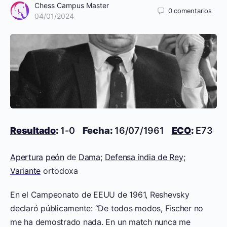
Chess Campus Master
0
comentarios
04/01/2024
Resultado
:
1-0
Fecha:
16/07/1961
ECO
:
E73
Apertura
peón
de
Dama
;
Defensa india de Rey
;
Variante
ortodoxa
En el Campeonato de EEUU de 1961, Reshevsky
declaró públicamente: “De todos modos, Fischer no
me ha demostrado nada. En un match nunca me