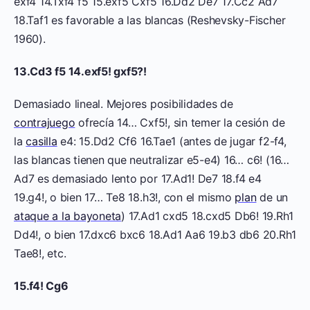
exf4 14.Txf4 f5 15.exf5 Cxf5 16.Dd2 De7 17.Cc2 Ad7
18.Taf1 es favorable a las blancas (Reshevsky-Fischer
1960).
13.Cd3 f5 14.exf5! gxf5?!
Demasiado lineal. Mejores posibilidades de
contrajuego
ofrecía 14… Cxf5!, sin temer la cesión de
la
casilla
e4: 15.Dd2 Cf6 16.Tae1 (antes de jugar f2-f4,
las blancas tienen que neutralizar e5-e4) 16… c6! (16…
Ad7 es demasiado lento por 17.Ad1! De7 18.f4 e4
19.g4!, o bien 17… Te8 18.h3!, con el mismo
plan
de un
ataque a la bayoneta
) 17.Ad1 cxd5 18.cxd5 Db6! 19.Rh1
Dd4!, o bien 17.dxc6 bxc6 18.Ad1 Aa6 19.b3 db6 20.Rh1
Tae8!, etc.
15.f4! Cg6