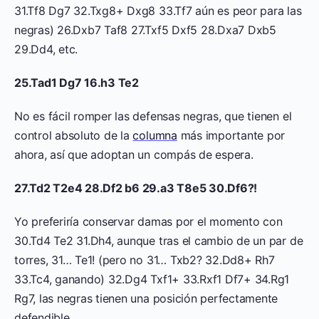
31.Tf8 Dg7 32.Txg8+ Dxg8 33.Tf7 aún es peor para las
negras) 26.Dxb7 Taf8 27.Txf5 Dxf5 28.Dxa7 Dxb5
29.Dd4, etc.
25.Tad1 Dg7 16.h3 Te2
No es fácil romper las defensas negras, que tienen el
control absoluto de la
columna
más importante por
ahora, así que adoptan un compás de espera.
27.Td2 T2e4 28.Df2 b6 29.a3 T8e5 30.Df6?!
Yo preferiría conservar damas por el momento con
30.Td4 Te2 31.Dh4, aunque tras el cambio de un par de
torres, 31… Te1! (pero no 31… Txb2? 32.Dd8+ Rh7
33.Tc4, ganando) 32.Dg4 Txf1+ 33.Rxf1 Df7+ 34.Rg1
Rg7, las negras tienen una posición perfectamente
defendible.