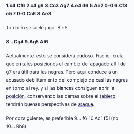
1.d4 Cf6 2.c4 g6 3.Cc3 Ag7 4.e4 d6 5.Ae2 0-0 6.Cf3
e5 7.0-0 Cc6 8.Ae3
También se suele jugar 8.d5
8… Cg4 9.Ag5 Af6
Actualmente, esto se considera dudoso. Fischer creía
que en tales posiciones el cambio del apagado
alfil
de
g7 era útil para las negras. Pero aquí conduce a un
acusado debilitamiento del complejo de
casillas negras
en torno al rey, y si las
blancas
consiguen abrir la
posición
, conservando las damas sobre el
tablero
,
tendrán buenas perspectivas de
ataque
.
Por consiguiente, es preferible 9… f6 10.Ac1 f5! (no
10… Rh8).