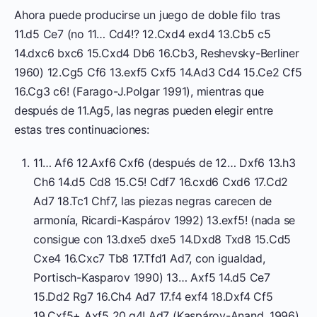
Ahora puede producirse un juego de doble filo tras
11.d5 Ce7 (no 11… Cd4!? 12.Cxd4 exd4 13.Cb5 c5
14.dxc6 bxc6 15.Cxd4 Db6 16.Cb3, Reshevsky-Berliner
1960) 12.Cg5 Cf6 13.exf5 Cxf5 14.Ad3 Cd4 15.Ce2 Cf5
16.Cg3 c6! (Farago-J.Polgar 1991), mientras que
después de 11.Ag5, las negras pueden elegir entre
estas tres continuaciones:
11… Af6 12.Axf6 Cxf6 (después de 12… Dxf6 13.h3
Ch6 14.d5 Cd8 15.C5! Cdf7 16.cxd6 Cxd6 17.Cd2
Ad7 18.Tc1 Chf7, las piezas negras carecen de
armonía, Ricardi-Kaspárov 1992) 13.exf5! (nada se
consigue con 13.dxe5 dxe5 14.Dxd8 Txd8 15.Cd5
Cxe4 16.Cxc7 Tb8 17.Tfd1 Ad7, con igualdad,
Portisch-Kasparov 1990) 13… Axf5 14.d5 Ce7
15.Dd2 Rg7 16.Ch4 Ad7 17.f4 exf4 18.Dxf4 Cf5
19.Cxf5+ Axf5 20.g4! Ad7 (Kaspárov-Anand, 1996)