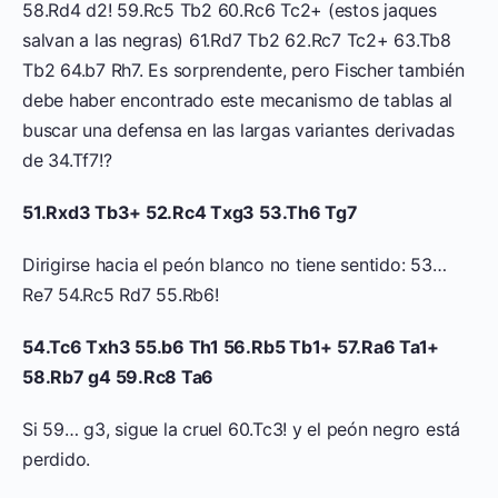
58.Rd4 d2! 59.Rc5 Tb2 60.Rc6 Tc2+ (estos jaques
salvan a las negras) 61.Rd7 Tb2 62.Rc7 Tc2+ 63.Tb8
Tb2 64.b7 Rh7. Es sorprendente, pero Fischer también
debe haber encontrado este mecanismo de tablas al
buscar una defensa en las largas variantes derivadas
de 34.Tf7!?
51.Rxd3 Tb3+ 52.Rc4 Txg3 53.Th6 Tg7
Dirigirse hacia el peón blanco no tiene sentido: 53…
Re7 54.Rc5 Rd7 55.Rb6!
54.Tc6 Txh3 55.b6 Th1 56.Rb5 Tb1+ 57.Ra6 Ta1+
58.Rb7 g4 59.Rc8 Ta6
Si 59… g3, sigue la cruel 60.Tc3! y el peón negro está
perdido.