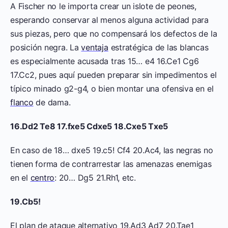
A Fischer no le importa crear un islote de peones,
esperando conservar al menos alguna actividad para
sus piezas, pero que no compensará los defectos de la
posición negra. La
ventaja
estratégica de las blancas
es especialmente acusada tras 15… e4 16.Ce1 Cg6
17.Cc2, pues aquí pueden preparar sin impedimentos el
típico minado g2-g4, o bien montar una ofensiva en el
flanco
de dama.
16.Dd2 Te8 17.fxe5 Cdxe5 18.Cxe5 Txe5
En caso de 18… dxe5 19.c5! Cf4 20.Ac4, las negras no
tienen forma de contrarrestar las amenazas enemigas
en el
centro
: 20… Dg5 21.Rh1, etc.
19.Cb5!
El plan de ataque alternativo 19.Ad3 Ad7 20.Tae1