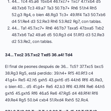
44… Tc4 45.a6 Tbxb4 46.Txc7+ Txc7 47.Txb4 d5
48.Txb6 Tc3 49.a7 Ta3 50.Tb7+ Rh6 51.h4 Rh5
52.g3 Rg4, o bien 48.Rg3 Tc3+ 49.Rf4 Ta3 50.Txb6
d4 51.Re4 d3 52.Re3 Rh6 53.Rd2 Rg7, con tablas.
44… Ta1 45.Txc7+ Rh6 46.Tb7 Taxa5 47.bxa5 Txb2
48.Txb6 Ta2 49.a6 d5 50.Rg3 d4 51.Rf3 d3 52.Re3
d2 53.Re2, con tablas.
34… Txc2 35.Txc2 Txd5 36.a4! Td4
El final de peones después de 36… Tc5? 37.Txc5 bxc5
38.Rg3 Rg5, está perdido: 39.h4+ Rf5 40.Rf3 c4
41.g4+ Re5 42.h5 gxh5 43.gxh5 d5 44.h6 Rf6 45.Re3,
o bien 40… d5 41.g4+ Re5 42.b3 Rf6 43.Rf4 Re6 44.h5
gxh5 45.gxh5 Rf6 46.a5 Re6 47.Rg5 d4 48.Rf4! Rf6
49.Re4 Rg5 50.b4 cxb4 51.Rxd4 Rxh5 52.Rc4.