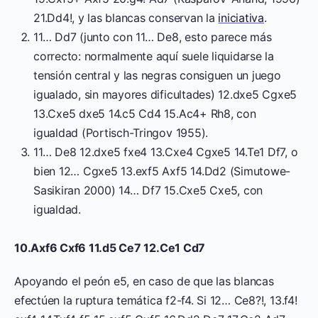
21.Dd4!, y las blancas conservan la
iniciativa
.
11… Dd7 (junto con 11… De8, esto parece más
correcto: normalmente aquí suele liquidarse la
tensión central y las negras consiguen un juego
igualado, sin mayores dificultades) 12.dxe5 Cgxe5
13.Cxe5 dxe5 14.c5 Cd4 15.Ac4+ Rh8, con
igualdad (Portisch-Tringov 1955).
11… De8 12.dxe5 fxe4 13.Cxe4 Cgxe5 14.Te1 Df7, o
bien 12… Cgxe5 13.exf5 Axf5 14.Dd2 (Simutowe-
Sasikiran 2000) 14… Df7 15.Cxe5 Cxe5, con
igualdad.
10.Axf6 Cxf6 11.d5 Ce7 12.Ce1 Cd7
Apoyando el peón e5, en caso de que las blancas
efectúen la ruptura temática f2-f4. Si 12… Ce8?!, 13.f4!