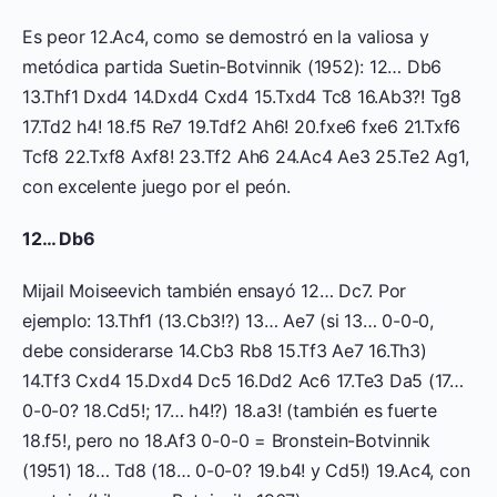
Es peor 12.Ac4, como se demostró en la valiosa y
metódica partida Suetin-Botvinnik (1952): 12… Db6
13.Thf1 Dxd4 14.Dxd4 Cxd4 15.Txd4 Tc8 16.Ab3?! Tg8
17.Td2 h4! 18.f5 Re7 19.Tdf2 Ah6! 20.fxe6 fxe6 21.Txf6
Tcf8 22.Txf8 Axf8! 23.Tf2 Ah6 24.Ac4 Ae3 25.Te2 Ag1,
con excelente juego por el peón.
12… Db6
Mijail Moiseevich también ensayó 12… Dc7. Por
ejemplo: 13.Thf1 (13.Cb3!?) 13… Ae7 (si 13… 0-0-0,
debe considerarse 14.Cb3 Rb8 15.Tf3 Ae7 16.Th3)
14.Tf3 Cxd4 15.Dxd4 Dc5 16.Dd2 Ac6 17.Te3 Da5 (17…
0-0-0? 18.Cd5!; 17… h4!?) 18.a3! (también es fuerte
18.f5!, pero no 18.Af3 0-0-0 = Bronstein-Botvinnik
(1951) 18… Td8 (18… 0-0-0? 19.b4! y Cd5!) 19.Ac4, con