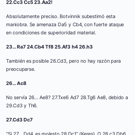
22.Cc3 Cc5 23.Aa2!
Absolutamente preciso. Botvinnik subestimó esta
maniobra. Se amenaza Da5 y Cb4, con fuerte ataque
en condiciones de superioridad material.
23… Ra7 24.Cb4 Tf8 25.Af3 h4 26.h3
También es posible 26.Cd3, pero no hay razón para
preocuparse.
26… Ac8
No servía 26… Ae8? 27.Txe6 Ad7 28.Tg6 Ae8, debido a
29.Cd3 y Th6.
27.Cd3 Dc7
“Si 27… Dd4, es molesto 28.Dc1” (Keres). O 28.c3 Db6