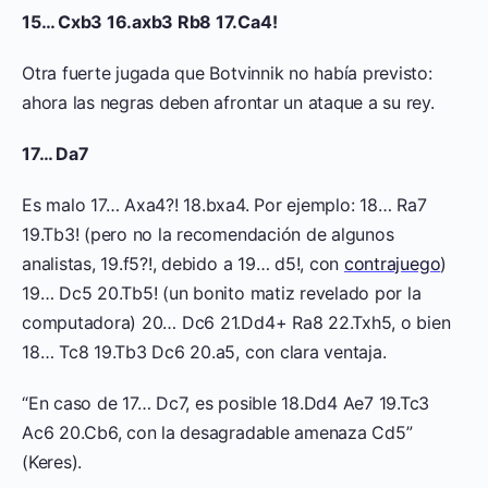
15… Cxb3 16.axb3 Rb8 17.Ca4!
Otra fuerte jugada que Botvinnik no había previsto:
ahora las negras deben afrontar un ataque a su rey.
17… Da7
Es malo 17… Axa4?! 18.bxa4. Por ejemplo: 18… Ra7
19.Tb3! (pero no la recomendación de algunos
analistas, 19.f5?!, debido a 19… d5!, con
contrajuego
)
19… Dc5 20.Tb5! (un bonito matiz revelado por la
computadora) 20… Dc6 21.Dd4+ Ra8 22.Txh5, o bien
18… Tc8 19.Tb3 Dc6 20.a5, con clara ventaja.
“En caso de 17… Dc7, es posible 18.Dd4 Ae7 19.Tc3
Ac6 20.Cb6, con la desagradable amenaza Cd5”
(Keres).