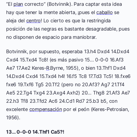
“El
plan
correcto” (Botvinnik). Para captar esta idea
hay que tener la mente abierta, ¡pues el
caballo
se
aleja del
centro
! Lo cierto es que la restringida
posición de las negras es bastante desagradable, pues
no disponen de espacio para maniobrar.
Botvinnik, por supuesto, esperaba 13.h4 Dxd4 14.Dxd4
Cxd4 15.Txd4 Tc8! (es más pasivo 15… 0-0-0 16.Af3
Ae7 17.Ae2 Keres-
R
.Byrne, 1955), o bien 13.Thf1 Dxd4
14.Dxd4 Cxd4 15.Txd4 h4! 16.f5 Tc8 17.Td3 Tc5! 18.fxe6
fxe6 19.Txf6 Tg5 20.Tf2 (pero no 20.Af3? Ag7 21.Tf4
Ae5 22.Tg4 Txg4 23.Axg4 Axh2) 20… Thg8 21.Af3 Ae7
22.h3 Tf8 23.Tfd2 Ac6 24.Cd1 Rd7 25.b3 b5, con
excelente
compensación
por el peón (Keres-Petrosian,
1956).
13… 0-0-0 14.Thf1 Ca5?!