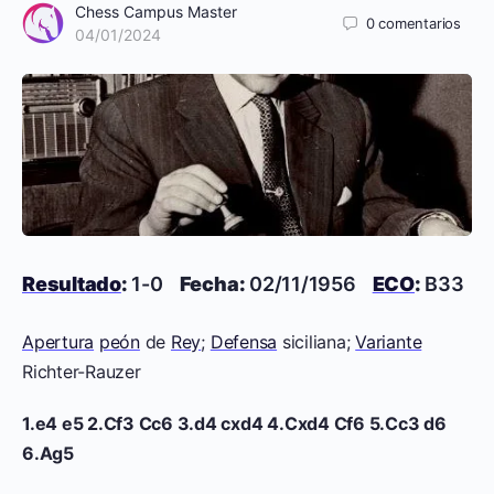
Chess Campus Master
0
comentarios
04/01/2024
Resultado
:
1-0
Fecha:
02/11/1956
ECO
:
B33
Apertura
peón
de
Rey
;
Defensa
siciliana;
Variante
Richter-Rauzer
1.e4 e5 2.Cf3 Cc6 3.d4 cxd4 4.Cxd4 Cf6 5.Cc3 d6
6.Ag5