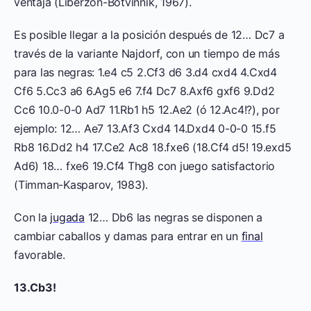
ventaja (Liberzon-Botvinnik, 1967).
Es posible llegar a la posición después de 12… Dc7 a
través de la variante Najdorf, con un tiempo de más
para las negras: 1.e4 c5 2.Cf3 d6 3.d4 cxd4 4.Cxd4
Cf6 5.Cc3 a6 6.Ag5 e6 7.f4 Dc7 8.Axf6 gxf6 9.Dd2
Cc6 10.0-0-0 Ad7 11.Rb1 h5 12.Ae2 (ó 12.Ac4!?), por
ejemplo: 12… Ae7 13.Af3 Cxd4 14.Dxd4 0-0-0 15.f5
Rb8 16.Dd2 h4 17.Ce2 Ac8 18.fxe6 (18.Cf4 d5! 19.exd5
Ad6) 18… fxe6 19.Cf4 Thg8 con juego satisfactorio
(Timman-Kasparov, 1983).
Con la
jugada
12… Db6 las negras se disponen a
cambiar caballos y damas para entrar en un
final
favorable.
13.Cb3!