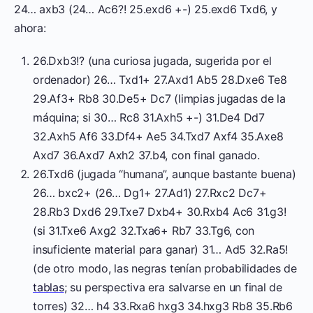
24… axb3 (24… Ac6?! 25.exd6 +-) 25.exd6 Txd6, y
ahora:
26.Dxb3!? (una curiosa jugada, sugerida por el
ordenador) 26… Txd1+ 27.Axd1 Ab5 28.Dxe6 Te8
29.Af3+ Rb8 30.De5+ Dc7 (limpias jugadas de la
máquina; si 30… Rc8 31.Axh5 +-) 31.De4 Dd7
32.Axh5 Af6 33.Df4+ Ae5 34.Txd7 Axf4 35.Axe8
Axd7 36.Axd7 Axh2 37.b4, con final ganado.
26.Txd6 (jugada “humana”, aunque bastante buena)
26… bxc2+ (26… Dg1+ 27.Ad1) 27.Rxc2 Dc7+
28.Rb3 Dxd6 29.Txe7 Dxb4+ 30.Rxb4 Ac6 31.g3!
(si 31.Txe6 Axg2 32.Txa6+ Rb7 33.Tg6, con
insuficiente material para ganar) 31… Ad5 32.Ra5!
(de otro modo, las negras tenían probabilidades de
tablas
; su perspectiva era salvarse en un final de
torres) 32… h4 33.Rxa6 hxg3 34.hxg3 Rb8 35.Rb6