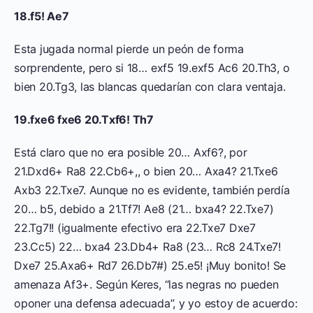
18.f5! Ae7
Esta jugada normal pierde un peón de forma
sorprendente, pero si 18… exf5 19.exf5 Ac6 20.Th3, o
bien 20.Tg3, las blancas quedarían con clara ventaja.
19.fxe6 fxe6 20.Txf6! Th7
Está claro que no era posible 20… Axf6?, por
21.Dxd6+ Ra8 22.Cb6+,, o bien 20… Axa4? 21.Txe6
Axb3 22.Txe7. Aunque no es evidente, también perdía
20… b5, debido a 21.Tf7! Ae8 (21… bxa4? 22.Txe7)
22.Tg7!! (igualmente efectivo era 22.Txe7 Dxe7
23.Cc5) 22… bxa4 23.Db4+ Ra8 (23… Rc8 24.Txe7!
Dxe7 25.Axa6+ Rd7 26.Db7#) 25.e5! ¡Muy bonito! Se
amenaza Af3+. Según Keres, “las negras no pueden
oponer una defensa adecuada”, y yo estoy de acuerdo: