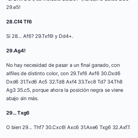
29.e5!
28.Cf4 Tf6
Si 28… Af6? 29.Txf6! y Dd4+.
29.Ag4!
No hay necesidad de pasar a un final ganado, con
alfiles de distinto color, con 29.Txf6 Axf6 30.Dxd6
Dxd6 31.Txd6 Ac5 32.Td8 Axf4 33.Txc8 Td7 34.Th8
Ag3 35.c5, porque ahora la posición negra se viene
abajo sin más.
29… Txg6
O bien 29… Thf7 30.Cxc6! Axc6 31.Axe6 Txg6 32.Axf7.