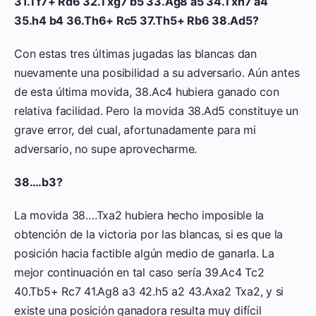
31.Tf7+ Rd6 32.Txg7 b5 33.Ag8 a5 34.Txh7 a4
35.h4 b4 36.Th6+ Rc5 37.Th5+ Rb6 38.Ad5?
Con estas tres últimas jugadas las blancas dan
nuevamente una posibilidad a su adversario. Aún antes
de esta última movida, 38.Ac4 hubiera ganado con
relativa facilidad. Pero la movida 38.Ad5 constituye un
grave error, del cual, afortunadamente para mi
adversario, no supe aprovecharme.
38….b3?
La movida 38….Txa2 hubiera hecho imposible la
obtención de la victoria por las blancas, si es que la
posición hacia factible algún medio de ganarla. La
mejor continuación en tal caso sería 39.Ac4 Tc2
40.Tb5+ Rc7 41.Ag8 a3 42.h5 a2 43.Axa2 Txa2, y si
existe una posición ganadora resulta muy difícil