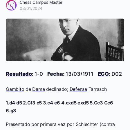
Chess Campus Master
03/01/2024
Resultado
:
1-0
Fecha:
13/03/1911
ECO
:
D02
Gambito
de
Dama
declinado;
Defensa
Tarrasch
1.d4 d5 2.Cf3 c5 3.c4 e6 4.cxd5 exd5 5.Cc3 Cc6
6.g3
Presentado por primera vez por Schlechter (contra