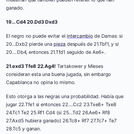
ganado.
19… Cd4 20.Dd3 Dxd3
El negro no puede evitar el
intercambio
de Damas: si
20…Dxb2 pierde una
pieza
después de 21.Tbf1, y si
20… Db4, entonces 21.Tfd1 seguido de Ae6+.
21.exd3 Tfe8 22.Ag4!
Tartakower y Mieses
consideran esta una buena jugada, sin embargo
Capablanca no opina lo mismo.
Esto otorga a las negras una probabilidad. Había que
jugar 22.Tfe1 si entonces 22….Cc2 23.Txe8+ Txe8
24.Tc1 Te2 25.Rf1 Cd4 (si 25…Td2 26.Ae6+ Rf8
27.Axd5 hubiera ganado) 26.Tc8+ Rf7 27.Tc7+ Te7
28.Tc5 y ganan.