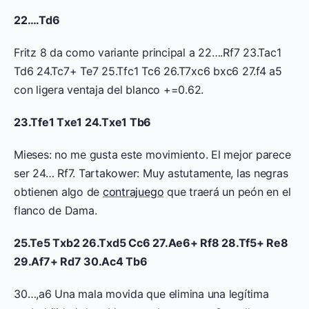
22….Td6
Fritz 8 da como variante principal a 22….Rf7 23.Tac1
Td6 24.Tc7+ Te7 25.Tfc1 Tc6 26.T7xc6 bxc6 27.f4 a5
con ligera ventaja del blanco +=0.62.
23.Tfe1 Txe1 24.Txe1 Tb6
Mieses: no me gusta este movimiento. El mejor parece
ser 24… Rf7. Tartakower: Muy astutamente, las negras
obtienen algo de
contrajuego
que traerá un peón en el
flanco de Dama.
25.Te5 Txb2 26.Txd5 Cc6 27.Ae6+ Rf8 28.Tf5+ Re8
29.Af7+ Rd7 30.Ac4 Tb6
30…,a6 Una mala movida que elimina una legítima