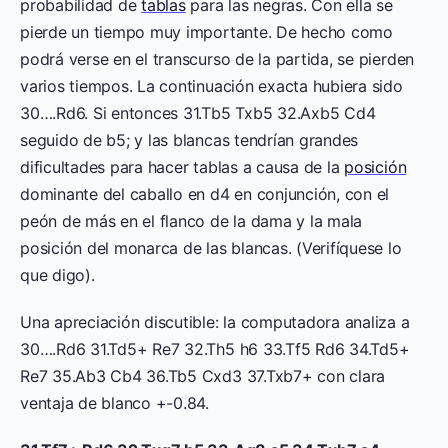
probabilidad de
tablas
para las negras. Con ella se
pierde un tiempo muy importante. De hecho como
podrá verse en el transcurso de la partida, se pierden
varios tiempos. La continuación exacta hubiera sido
30….Rd6. Si entonces 31.Tb5 Txb5 32.Axb5 Cd4
seguido de b5; y las blancas tendrían grandes
dificultades para hacer tablas a causa de la
posición
dominante del caballo en d4 en conjunción, con el
peón de más en el flanco de la dama y la mala
posición del monarca de las blancas. (Verifíquese lo
que digo).
Una apreciación discutible: la computadora analiza a
30….Rd6 31.Td5+ Re7 32.Th5 h6 33.Tf5 Rd6 34.Td5+
Re7 35.Ab3 Cb4 36.Tb5 Cxd3 37.Txb7+ con clara
ventaja de blanco +-0.84.