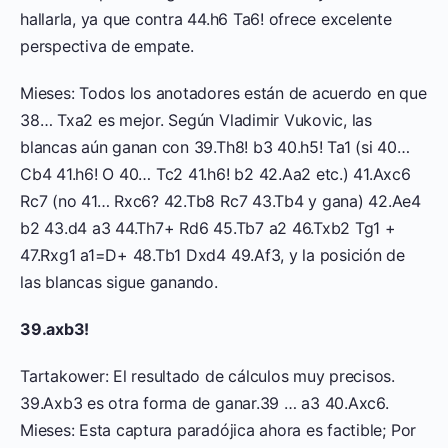
hallarla, ya que contra 44.h6 Ta6! ofrece excelente
perspectiva de empate.
Mieses: Todos los anotadores están de acuerdo en que
38… Txa2 es mejor. Según Vladimir Vukovic, las
blancas aún ganan con 39.Th8! b3 40.h5! Ta1 (si 40…
Cb4 41.h6! O 40… Tc2 41.h6! b2 42.Aa2 etc.) 41.Axc6
Rc7 (no 41… Rxc6? 42.Tb8 Rc7 43.Tb4 y gana) 42.Ae4
b2 43.d4 a3 44.Th7+ Rd6 45.Tb7 a2 46.Txb2 Tg1 +
47.Rxg1 a1=D+ 48.Tb1 Dxd4 49.Af3, y la posición de
las blancas sigue ganando.
39.axb3!
Tartakower: El resultado de cálculos muy precisos.
39.Axb3 es otra forma de ganar.39 … a3 40.Axc6.
Mieses: Esta captura paradójica ahora es factible; Por