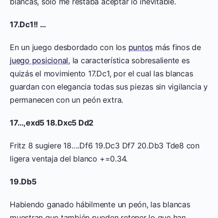
blancas, sólo me restaba aceptar lo inevitable.
17.Dc1!! …
En un juego desbordado con los
puntos
más finos de
juego posicional
, la característica sobresaliente es
quizás el movimiento 17.Dc1, por el cual las blancas
guardan con elegancia todas sus piezas sin vigilancia y
permanecen con un peón extra.
17…,exd5 18.Dxc5 Dd2
Fritz 8 sugiere 18….Df6 19.Dc3 Df7 20.Db3 Tde8 con
ligera ventaja del blanco +=0.34.
19.Db5
Habiendo ganado hábilmente un peón, las blancas
muestran que también pueden retener lo que han