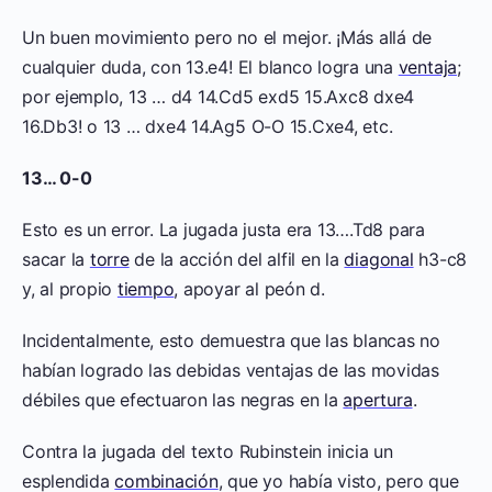
Un buen movimiento pero no el mejor. ¡Más allá de
cualquier duda, con 13.e4! El blanco logra una
ventaja
;
por ejemplo, 13 … d4 14.Cd5 exd5 15.Axc8 dxe4
16.Db3! o 13 … dxe4 14.Ag5 O-O 15.Cxe4, etc.
13… 0-0
Esto es un error. La jugada justa era 13….Td8 para
sacar la
torre
de la acción del alfil en la
diagonal
h3-c8
y, al propio
tiempo
, apoyar al peón d.
Incidentalmente, esto demuestra que las blancas no
habían logrado las debidas ventajas de las movidas
débiles que efectuaron las negras en la
apertura
.
Contra la jugada del texto Rubinstein inicia un
esplendida
combinación
, que yo había visto, pero que