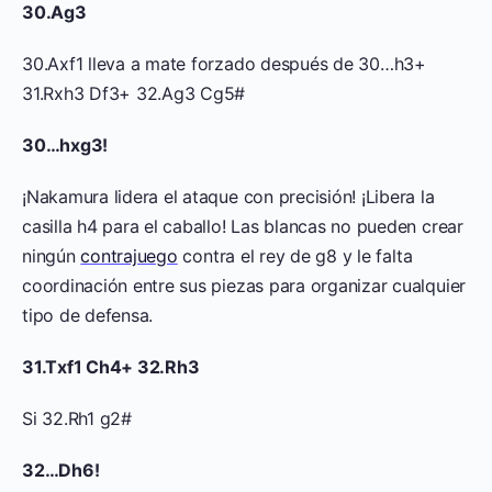
30.Ag3
30.Axf1 lleva a mate forzado después de 30…h3+
31.Rxh3 Df3+ 32.Ag3 Cg5#
30…hxg3!
¡Nakamura lidera el ataque con precisión! ¡Libera la
casilla h4 para el caballo! Las blancas no pueden crear
ningún
contrajuego
contra el rey de g8 y le falta
coordinación entre sus piezas para organizar cualquier
tipo de defensa.
31.Txf1 Ch4+ 32.Rh3
Si 32.Rh1 g2#
32…Dh6!