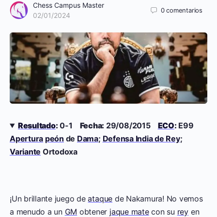
Chess Campus Master
0
comentarios
02/01/2024
Resultado
:
0-1
Fecha:
29/08/2015
ECO
:
E99
Apertura
peón
de
Dama
;
Defensa India de Rey
;
Variante
Ortodoxa
¡Un brillante juego de
ataque
de Nakamura! No vemos
a menudo a un
GM
obtener
jaque mate
con su
rey
en