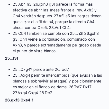
25.Ab4 h3! 26.gxh3 g3! parece la forma más
efectiva de abrir las líneas frente al rey. Axh3 y
Ch4 vendrán después. 27.Af1 a5 las negras tienen
que alejar el alfil de b4, porque la directa Ch4
choca contra Cxe5. 28.Ae1 Ch4;
25.Cb4 también se cumple con 25…h3! 26.gxh3
g3! Ch4 viene a continuación, combinado con
Axh3, y parece extremadamente peligroso desde
el punto de vista blanco.
25…f3!
25…Cxg4? pierde ante 26.Txd7;
25…Axg4 permite intercambios (que ayudan a las
blancas a sobrevivir al ataque) y posicionalmente
es mejor en el flanco de dama. 26.Txf7 Dxf7
27.Axg4 Cxg4 28.Dc7
26.gxf3 Cxe4!!