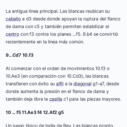
La antigua línea principal. Las blancas reubican su
caballo
a d3 desde donde apoyan la ruptura del flanco
de dama con c5 y también permiten estabilizar el
centro
con f3 contra los planes …f5. 9.b4 se convirtió
recientemente en la línea más común.
9…Cd7 10.f3
Al comenzar con el orden de movimientos 10.f3 o
10.Ae3 (en comparación con 10.Cd3), las blancas
transfieren con éxito su
alfil
a la
diagonal
g1-a7, desde
donde aumenta la presión en el flanco de dama y
también deja libre la
casilla
c1 para las piezas mayores.
10 … f5 11.Ae3 f4 12.Af2 g5
Un juego típico de India de Rey. Las blancas pronto