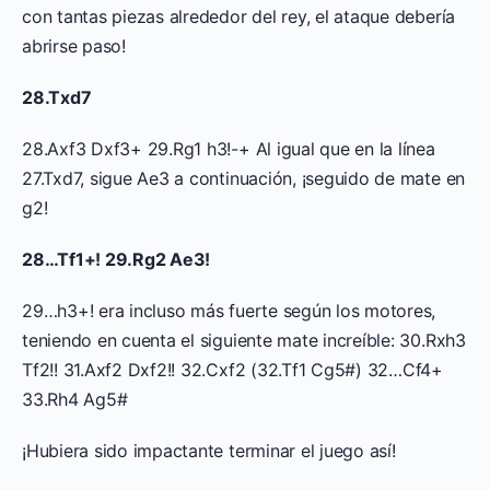
con tantas piezas alrededor del rey, el ataque debería
abrirse paso!
28.Txd7
28.Axf3 Dxf3+ 29.Rg1 h3!-+ Al igual que en la línea
27.Txd7, sigue Ae3 a continuación, ¡seguido de mate en
g2!
28…Tf1+! 29.Rg2 Ae3!
29…h3+! era incluso más fuerte según los motores,
teniendo en cuenta el siguiente mate increíble: 30.Rxh3
Tf2!! 31.Axf2 Dxf2!! 32.Cxf2 (32.Tf1 Cg5#) 32…Cf4+
33.Rh4 Ag5#
¡Hubiera sido impactante terminar el juego así!