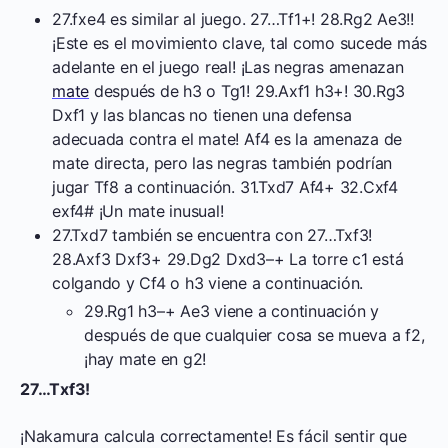
27.fxe4 es similar al juego. 27…Tf1+! 28.Rg2 Ae3!!
¡Este es el movimiento clave, tal como sucede más
adelante en el juego real! ¡Las negras amenazan
mate
después de h3 o Tg1! 29.Axf1 h3+! 30.Rg3
Dxf1 y las blancas no tienen una defensa
adecuada contra el mate! Af4 es la amenaza de
mate directa, pero las negras también podrían
jugar Tf8 a continuación. 31.Txd7 Af4+ 32.Cxf4
exf4# ¡Un mate inusual!
27.Txd7 también se encuentra con 27…Txf3!
28.Axf3 Dxf3+ 29.Dg2 Dxd3–+ La torre c1 está
colgando y Cf4 o h3 viene a continuación.
29.Rg1 h3–+ Ae3 viene a continuación y
después de que cualquier cosa se mueva a f2,
¡hay mate en g2!
27…Txf3!
¡Nakamura calcula correctamente! Es fácil sentir que