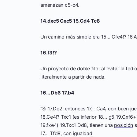
amenazan c5-c4.
14.dxc5 Cxc5 15.Cd4 Tc8
Un camino más simple era 15… Cfe4!? 16.A
16.f3!?
Un proyecto de doble filo: al evitar la ted
literalmente a partir de nada.
16… Db6 17.b4
“Si 17.De2, entonces 17… Ca4, con buen jue
18.Ce4!? Txc1 (es inferior 18… g5 19.Cxf6
19.fxe4) 19.Txc1 Dd8, tienen una
posición
s
17… Tfd8, con igualdad.