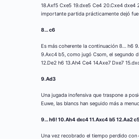
18.Axf5 Cxe5 19.dxe5 Ce4 20.Cxe4 dxe4 21
importante partida prácticamente dejó fue
8… c6
Es más coherente la continuación 8… h6 9
9.Axc4 b5, como jugó Csom, el segundo de
12.De2 h6 13.Ah4 Ce4 14.Axe7 Dxe7 15.dx
9.Ad3
Una jugada inofensiva que traspone a posic
Euwe, las blancs han seguido más a menu
9… h6! 10.Ah4 dxc4 11.Axc4 b5 12.Aa2 c
Una vez recobrado el tiempo perdido con e