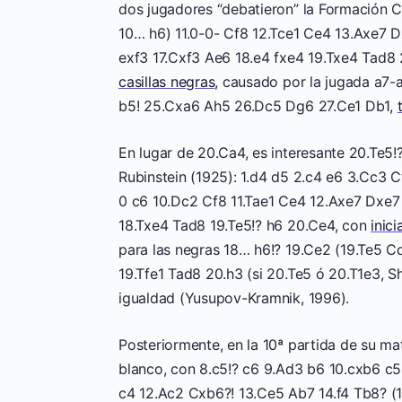
dos jugadores “debatieron” la Formación 
10… h6) 11.0-0- Cf8 12.Tce1 Ce4 13.Axe7 D
exf3 17.Cxf3 Ae6 18.e4 fxe4 19.Txe4 Tad8 2
casillas negras
, causado por la jugada a7
b5! 25.Cxa6 Ah5 26.Dc5 Dg6 27.Ce1 Db1,
En lugar de 20.Ca4, es interesante 20.Te5!?
Rubinstein (1925): 1.d4 d5 2.c4 e6 3.Cc3 
0 c6 10.Dc2 Cf8 11.Tae1 Ce4 12.Axe7 Dxe7 
18.Txe4 Tad8 19.Te5!? h6 20.Ce4, con
inici
para las negras 18… h6!? 19.Ce2 (19.Te5 C
19.Tfe1 Tad8 20.h3 (si 20.Te5 ó 20.T1e3,
igualdad (Yusupov-Kramnik, 1996).
Posteriormente, en la 10ª partida de su ma
blanco, con 8.c5!? c6 9.Ad3 b6 10.cxb6 c5
c4 12.Ac2 Cxb6?! 13.Ce5 Ab7 14.f4 Tb8? (1