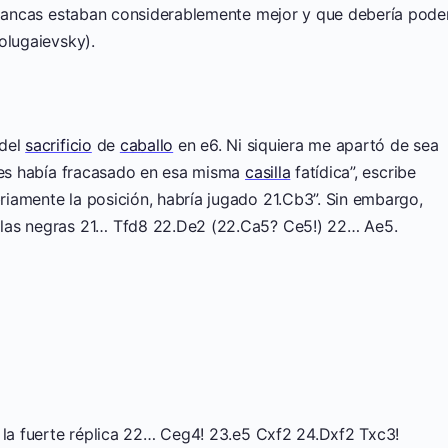
 blancas estaban considerablemente mejor y que debería pode
olugaievsky).
 del
sacrificio
de
caballo
en e6. Ni siquiera me apartó de sea
ntes había fracasado en esa misma
casilla
fatídica”, escribe
iamente la posición, habría jugado 21.Cb3”. Sin embargo,
 las negras 21… Tfd8 22.De2 (22.Ca5? Ce5!) 22… Ae5.
e la fuerte réplica 22… Ceg4! 23.e5 Cxf2 24.Dxf2 Txc3!