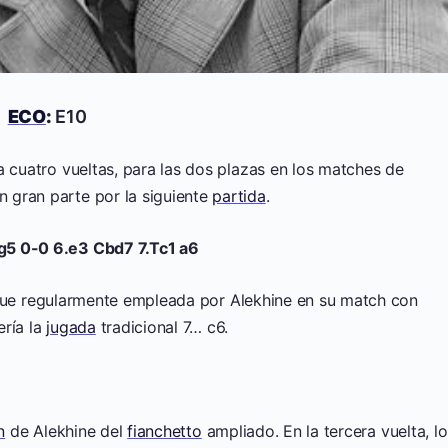
3
ECO
:
E10
a cuatro vueltas, para las dos plazas en los matches de
 gran parte por la siguiente
partida
.
g5 0-0 6.e3 Cbd7 7.Tc1 a6
ue regularmente empleada por Alekhine en su match con
ería la
jugada
tradicional 7… c6.
n
de Alekhine del
fianchetto
ampliado. En la tercera vuelta, lo