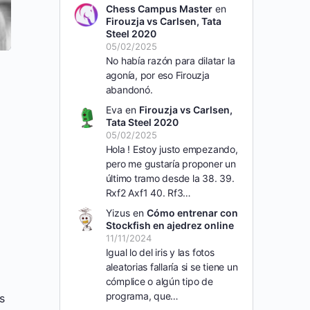
Chess Campus Master
en
Firouzja vs Carlsen, Tata
Steel 2020
05/02/2025
No había razón para dilatar la
agonía, por eso Firouzja
abandonó.
Eva
en
Firouzja vs Carlsen,
Tata Steel 2020
05/02/2025
Hola ! Estoy justo empezando,
pero me gustaría proponer un
último tramo desde la 38. 39.
Rxf2 Axf1 40. Rf3…
Yizus
en
Cómo entrenar con
Stockfish en ajedrez online
11/11/2024
Igual lo del iris y las fotos
aleatorias fallaría si se tiene un
cómplice o algún tipo de
programa, que…
s