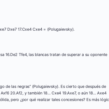
xe7 Dxe7 17.Cxe4 Cxe4 = (Polugaievsky).
iosa 16.De2 Tfe4, las blancas tratan de superar a su oponente
go de las negras” (Polugaievsky). Es cierto que después de
+ Axf6 20.Af2, y también 18… Cxe4 19.Axe7, o aún 18… Axe4
ólida, pero ¿por qué realizar tales concesiones? Es más lógi