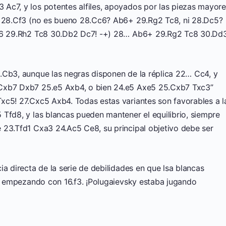
Ac7, y los potentes alfiles, apoyados por las piezas mayore
s: 28.Cf3 (no es bueno 28.Cc6? Ab6+ 29.Rg2 Tc8, ni 28.Dc5?
 Ab6 29.Rh2 Tc8 30.Db2 Dc7! -+) 28… Ab6+ 29.Rg2 Tc8 30.Dd
.Cb3, aunque las negras disponen de la réplica 22… Cc4, y
.Cxb7 Dxb7 25.e5 Axb4, o bien 24.e5 Axe5 25.Cxb7 Txc3”
xc5! 27.Cxc5 Axb4. Todas estas variantes son favorables a l
Tfd8, y las blancas pueden mantener el equilibrio, siempre
 23.Tfd1 Cxa3 24.Ac5 Ce8, su principal objetivo debe ser
ia directa de la serie de debilidades en que lsa blancas
o, empezando con 16.f3. ¡Polugaievsky estaba jugando