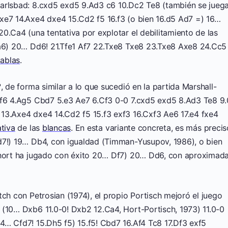
Carlsbad: 8.cxd5 exd5 9.Ad3 c6 10.Dc2 Te8 (también se jueg
xe7 14.Axe4 dxe4 15.Cd2 f5 16.f3 (o bien 16.d5 Ad7 =) 16…
0.Ca4 (una tentativa por explotar el debilitamiento de las
-a6) 20… Dd6! 21.Tfe1 Af7 22.Txe8 Txe8 23.Txe8 Axe8 24.Cc5
tablas
.
, de forma similar a lo que sucedió en la partida Marshall-
Cf6 4.Ag5 Cbd7 5.e3 Ae7 6.Cf3 0-0 7.cxd5 exd5 8.Ad3 Te8 9.
13.Axe4 dxe4 14.Cd2 f5 15.f3 exf3 16.Cxf3 Ae6 17.e4 fxe4
ativa
de las
blancas
. En esta variante concreta, es más precis
d7!) 19… Db4, con igualdad (Timman-Yusupov, 1986), o bien
 Short ha jugado con éxito 20… Df7) 20… Dd6, con aproximad
tch con Petrosian (1974), el propio Portisch mejoró el juego
 (10… Dxb6 11.0-0! Dxb2 12.Ca4, Hort-Portisch, 1973) 11.0-0
4… Cfd7! 15.Dh5 f5) 15.f5! Cbd7 16.Af4 Tc8 17.Df3 exf5