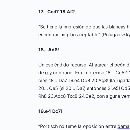
17… Ccd7 18.Af2
“Se tiene la impresión de que las blancas h
encontrar un plan aceptable” (Polugaievsky
18… Ad6!
Un espléndido recurso. Al atacar el
peón
de
de
rey
contrario. Era impreciso 18… Ce5?!
bien 18… Da7 19.e4 Db8 20.Ag3! (la jugada
20… Ce5 (si 20… Da7, entonces 21.e5! Cd
Rh8 23.Axc8 Txc8 24.Ce2, con alguna
ven
19.e4 Dc7!
“Portisch no teme la oposición entre
dama