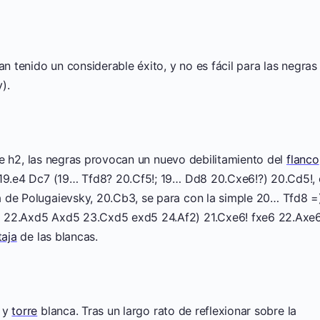
an tenido un considerable éxito, y no es fácil para las negras
).
 h2, las negras provocan un nuevo debilitamiento del
flanco
 19.e4 Dc7 (19… Tfd8? 20.Cf5!; 19… Dd8 20.Cxe6!?) 20.Cd5!,
 de Polugaievsky, 20.Cb3, se para con la simple 20… Tfd8 =
5 22.Axd5 Axd5 23.Cxd5 exd5 24.Af2) 21.Cxe6! fxe6 22.Axe
taja
de las blancas.
y
torre
blanca. Tras un largo rato de reflexionar sobre la