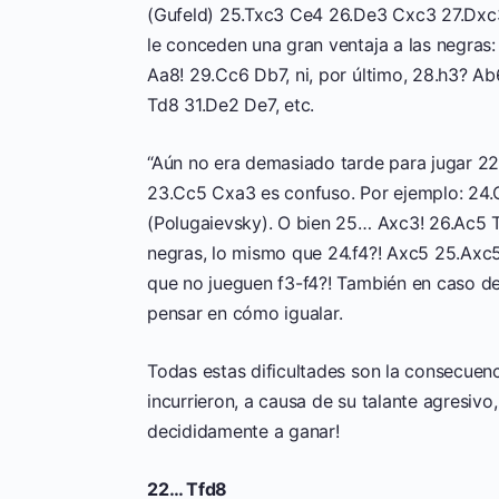
(Gufeld) 25.Txc3 Ce4 26.De3 Cxc3 27.Dxc3 
le conceden una gran ventaja a las negra
Aa8! 29.Cc6 Db7, ni, por último, 28.h3?
Td8 31.De2 De7, etc.
“Aún no era demasiado tarde para jugar 22
23.Cc5 Cxa3 es confuso. Por ejemplo: 24
(Polugaievsky). O bien 25… Axc3! 26.Ac5 T
negras, lo mismo que 24.f4?! Axc5 25.Axc5 
que no jueguen f3-f4?! También en caso de
pensar en cómo igualar.
Todas estas dificultades son la consecuenc
incurrieron, a causa de su talante agresiv
decididamente a ganar!
22… Tfd8