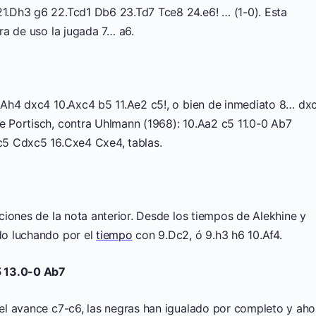
.Dh3 g6 22.Tcd1 Db6 23.Td7 Tce8 24.e6! … (1-0). Esta
ra de uso la jugada 7… a6.
.Ah4 dxc4 10.Axc4 b5 11.Ae2 c5!, o bien de inmediato 8… dx
 Portisch, contra Uhlmann (1968): 10.Aa2 c5 11.0-0 Ab7
c5 Cdxc5 16.Cxe4 Cxe4, tablas.
iones de la nota anterior. Desde los tiempos de Alekhine y
do luchando por el
tiempo
con 9.Dc2, ó 9.h3 h6 10.Af4.
5 13.0-0 Ab7
l avance c7-c6, las negras han igualado por completo y aho