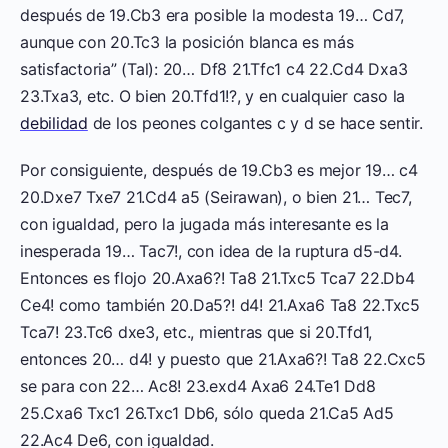
después de 19.Cb3 era posible la modesta 19… Cd7,
aunque con 20.Tc3 la posición blanca es más
satisfactoria” (Tal): 20… Df8 21.Tfc1 c4 22.Cd4 Dxa3
23.Txa3, etc. O bien 20.Tfd1!?, y en cualquier caso la
debilidad
de los peones colgantes c y d se hace sentir.
Por consiguiente, después de 19.Cb3 es mejor 19… c4
20.Dxe7 Txe7 21.Cd4 a5 (Seirawan), o bien 21… Tec7,
con igualdad, pero la jugada más interesante es la
inesperada 19… Tac7!, con idea de la ruptura d5-d4.
Entonces es flojo 20.Axa6?! Ta8 21.Txc5 Tca7 22.Db4
Ce4! como también 20.Da5?! d4! 21.Axa6 Ta8 22.Txc5
Tca7! 23.Tc6 dxe3, etc., mientras que si 20.Tfd1,
entonces 20… d4! y puesto que 21.Axa6?! Ta8 22.Cxc5
se para con 22… Ac8! 23.exd4 Axa6 24.Te1 Dd8
25.Cxa6 Txc1 26.Txc1 Db6, sólo queda 21.Ca5 Ad5
22.Ac4 De6, con igualdad.