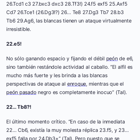
26.Tcd1 c3 27.bxc3 dxc3 28.Tf3!) 24.f5 exf5 25.Axf5
Cd7 26.Tce1 (26.Dg3!?) 26… Te8 27.Dg3 Tb7 28.b3
Tb6 29.Ag6, las blancas tienen un ataque virtualmente
irresistible.
22.e5!
No sólo ganando espacio y fijando el débil
peón
de e6,
sino también restándole actividad al caballo. “El alfil es
mucho más fuerte y les brinda a las blancas
perspectivas de ataque al
enroque
, mientras que el
peón pasado
negro es completamente inocuo” (Tal).
22… Tb8?!
El último momento crítico. “En caso de la inmediata
22… Cb6, existía la muy molesta réplica 23.f5, y 23…
exf5 falla por 24.Db3+” (Tal). Pero puesto que se