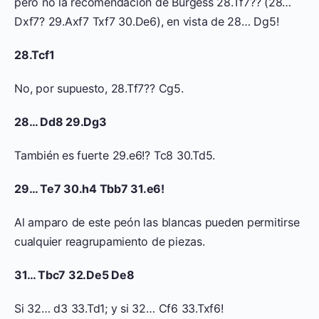
pero no la recomendación de Burgess 28.Tf7?? (28…
Dxf7? 29.Axf7 Txf7 30.De6), en vista de 28… Dg5!
28.Tcf1
No, por supuesto, 28.Tf7?? Cg5.
28… Dd8 29.Dg3
También es fuerte 29.e6!? Tc8 30.Td5.
29… Te7 30.h4 Tbb7 31.e6!
Al amparo de este peón las blancas pueden permitirse
cualquier reagrupamiento de piezas.
31… Tbc7 32.De5 De8
Si 32… d3 33.Td1; y si 32… Cf6 33.Txf6!