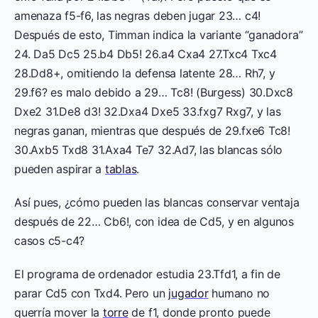
amenaza f5-f6, las negras deben jugar 23… c4!
Después de esto, Timman indica la variante “ganadora”
24. Da5 Dc5 25.b4 Db5! 26.a4 Cxa4 27.Txc4 Txc4
28.Dd8+, omitiendo la defensa latente 28… Rh7, y
29.f6? es malo debido a 29… Tc8! (Burgess) 30.Dxc8
Dxe2 31.De8 d3! 32.Dxa4 Dxe5 33.fxg7 Rxg7, y las
negras ganan, mientras que después de 29.fxe6 Tc8!
30.Axb5 Txd8 31.Axa4 Te7 32.Ad7, las blancas sólo
pueden aspirar a
tablas
.
Así pues, ¿cómo pueden las blancas conservar ventaja
después de 22… Cb6!, con idea de Cd5, y en algunos
casos c5-c4?
El programa de ordenador estudia 23.Tfd1, a fin de
parar Cd5 con Txd4. Pero un
jugador
humano no
querría mover la
torre
de f1, donde pronto puede