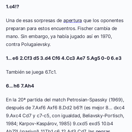
1.c4!?
Una de esas sorpresas de
apertura
que los oponentes
preparan para estos encuentros. Fischer cambia de
mano. Sin embargo, ya había jugado así en 1970,
contra Polugaievsky.
1… e6 2.Cf3 d5 3.d4 Cf6 4.Cc3 Ae7 5.Ag5 0-0 6.e3
También se juega 6.Tc1.
6… h6 7.Ah4
En la 20ª partida del match Petrosian-Spassky (1969),
después de 7.Axf6 Axf6 8.Dd2 b6?! (es mejor 8… dxc4
9.Axc4 Cd7 y c7-c5, con igualdad, Beliavsky-Portisch,
1984; Karpov-Kaspárov, 1985) 9.cxd5 exd5 10.b4
Ab7?! (¡pasivo!) 11.Tb1 c6 12.Ad3 Cd7, las
negras