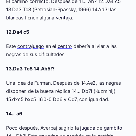
El camino correcto. Después de 11… Ab7 12.Da4 c5
13.Da3 Tc8 (Petrosian-Spassky, 1966) 14.Ad3! las
blancas
tienen alguna
ventaja
.
12.Da4 c5
Este
contrajuego
en el
centro
debería aliviar a las
negras de sus dificultades.
13.Da3 Tc8 14.Ab5!?
Una idea de Furman. Después de 14.Ae2, las negras
disponen de la buena réplica 14… Db7! (Kuzminij)
15.dxc5 bxc5 16.0-0 Db6 y Cd7, con igualdad.
14… a6
Poco después, Averbaj sugirió la
jugada
de
gambito
14… Db7! Esta novedad se produjo en la partida