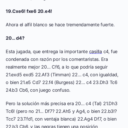
19.Cxe6! fxe6 20.e4!
Ahora el alfil blanco se hace tremendamente fuerte.
20… d4?
Esta jugada, que entrega la importante
casilla
c4, fue
condenada con razón por los comentaristas. Era
realmente mejor 20… Cf6, a lo que podría seguir
21.exd5 exd5 22.Af3 (Timman) 22… c4, con igualdad,
o bien 21.e5 Cd7 22.f4 (Burgess) 22… c4 23.Dh3 Tc6
24.b3 Cb6, con juego confuso.
Pero la solución más precisa era 20… c4 (Tal) 21.Dh3
Tc6! (pero no 21… Df7? 22.Ah5 y Ag4, o bien 22.b3!?
Tcc7 23.Tfd1, con ventaja blanca) 22.Ag4 Df7, o bien
22.b3 Cb6, y las negras tienen una posición