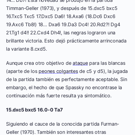
Timman-Geller (1973), y después de 15.dxc5 bxc5
16.Txc5 Txc5 17.Dxc5 Da6! 18.Axa6 (18.Dc6 Dxc6
19.Axc6 Tb8!) 18… Dxa6 19.Da3 Dc4! 20.Rd2?! Dg4
21.Tg1 d4!! 22.Cxd4 Dh4!, las negras lograron una
brillante victoria. Esto dejó prácticamente arrinconada
la variante 8.cxd5.
Aunque crea otro objetivo de
ataque
para las blancas
(aparte de los
peones colgantes
de c5 y d5), la jugada
de la partida también es perfectamente aceptable. Sin
embargo, el hecho de que Spassky no encontrase la
continuación más fuerte resulta ya sintomático.
15.dxc5 bxc5 16.0-0 Ta7
Siguiendo el cauce de la conocida partida Furman-
Geller (1970). También son interesantes otras