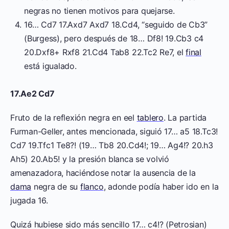
negras no tienen motivos para quejarse.
16… Cd7 17.Axd7 Axd7 18.Cd4, “seguido de Cb3”
(Burgess), pero después de 18… Df8! 19.Cb3 c4
20.Dxf8+ Rxf8 21.Cd4 Tab8 22.Tc2 Re7, el
final
está igualado.
17.Ae2 Cd7
Fruto de la reflexión negra en eel
tablero
. La partida
Furman-Geller, antes mencionada, siguió 17… a5 18.Tc3!
Cd7 19.Tfc1 Te8?! (19… Tb8 20.Cd4!; 19… Ag4!? 20.h3
Ah5) 20.Ab5! y la presión blanca se volvió
amenazadora, haciéndose notar la ausencia de la
dama
negra de su
flanco
, adonde podía haber ido en la
jugada 16.
Quizá hubiese sido más sencillo 17… c4!? (Petrosian)