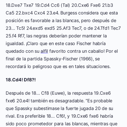
18.Dxe7 Txe7 19.Cd4 Cc6 (Tal) 20.Cxe6 Fxe6 21.b3
Ca5 22.bxc4 Cxc4 23.e4. Burgess considera que esta
posición es favorable a las blancas, pero después de
23… Tc5! 24.exd5 exd5 25.Af3 Tec7, o de 24.Tfd1 Tec7
25.f4 Rf7, las negras deberían poder mantener la
igualdad. ¡Claro que en este caso Fischer habría
quedado con su
alfil
favorito contra un caballo! Por el
final de la partida Spassky-Fischer (1966), se
recordará lo peligroso que es en tales situaciones.
18.Cd4! Df8?!
Después de 18… Cf8 (Euwe), la respuesta 19.Cxe6
fxe6 20.e4! también es desagradable. “Es probable
que Spassky subestimase la fuerte jugada 20 de su
rival. Era preferible 18… Cf6!, y 19.Cxe6 fxe6 habría
sido poco prometedor para las blancas, mientras que