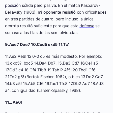
posición
sólida pero pasiva. En el match Kasparov-
Beliavsky (1983), mi oponente resistió con dificultades
en tres partidas de cuatro, pero incluso la única
derrota resultó suficiente para que esta
defensa
se
sumase a las filas de las semiolvidadas.
9.Axe7 Dxe7 10.Cxd5 exd5 11.Tc1
11.Ae2 Ae6! 12.0-0 c5 es más modesto. Por ejemplo:
13.dxc5?! bxc5 14.Da4 Db7! 15.Da3 Cd7 16.Ce1 a5
17.Cd3 c4 18.Cf4 Tfb8 19.Tab1? Af5! 20.Tbd1 Cf6
21.Td2 g5! (Bertok-Fischer, 1962), o bien 13.Dd2 Cd7
14.b3 a5! 15.Ab5 Cf6 16.Tac1 Tfc8 17.Db2 Ad7 18.Ad3
a4, con igualdad (Larsen-Spassky, 1968).
11… Ae6!