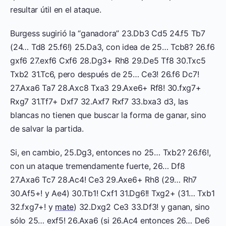
resultar útil en el ataque.
Burgess sugirió la “ganadora” 23.Db3 Cd5 24.f5 Tb7
(24… Td8 25.f6!) 25.Da3, con idea de 25… Tcb8? 26.f6
gxf6 27.exf6 Cxf6 28.Dg3+ Rh8 29.De5 Tf8 30.Txc5
Txb2 31.Tc6, pero después de 25… Ce3! 26.f6 Dc7!
27.Axa6 Ta7 28.Axc8 Txa3 29.Axe6+ Rf8! 30.fxg7+
Rxg7 31.Tf7+ Dxf7 32.Axf7 Rxf7 33.bxa3 d3, las
blancas no tienen que buscar la forma de ganar, sino
de salvar la partida.
Si, en cambio, 25.Dg3, entonces no 25… Txb2? 26.f6!,
con un ataque tremendamente fuerte, 26… Df8
27.Axa6 Tc7 28.Ac4! Ce3 29.Axe6+ Rh8 (29… Rh7
30.Af5+! y Ae4) 30.Tb1! Cxf1 31.Dg6!! Txg2+ (31… Txb1
32.fxg7+! y
mate
) 32.Dxg2 Ce3 33.Df3! y ganan, sino
sólo 25… exf5! 26.Axa6 (si 26.Ac4 entonces 26… De6