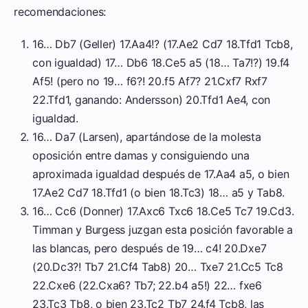
recomendaciones:
16… Db7 (Geller) 17.Aa4!? (17.Ae2 Cd7 18.Tfd1 Tcb8,
con igualdad) 17… Db6 18.Ce5 a5 (18… Ta7!?) 19.f4
Af5! (pero no 19… f6?! 20.f5 Af7? 21.Cxf7 Rxf7
22.Tfd1, ganando: Andersson) 20.Tfd1 Ae4, con
igualdad.
16… Da7 (Larsen), apartándose de la molesta
oposición entre damas y consiguiendo una
aproximada igualdad después de 17.Aa4 a5, o bien
17.Ae2 Cd7 18.Tfd1 (o bien 18.Tc3) 18… a5 y Tab8.
16… Cc6 (Donner) 17.Axc6 Txc6 18.Ce5 Tc7 19.Cd3.
Timman y Burgess juzgan esta posición favorable a
las blancas, pero después de 19… c4! 20.Dxe7
(20.Dc3?! Tb7 21.Cf4 Tab8) 20… Txe7 21.Cc5 Tc8
22.Cxe6 (22.Cxa6? Tb7; 22.b4 a5!) 22… fxe6
23.Tc3 Tb8, o bien 23.Tc2 Tb7 24.f4 Tcb8, las