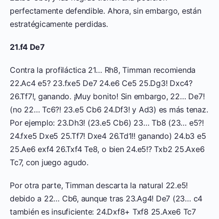
perfectamente defendible. Ahora, sin embargo, están
estratégicamente perdidas.
21.f4 De7
Contra la profiláctica 21… Rh8, Timman recomienda
22.Ac4 e5? 23.fxe5 De7 24.e6 Ce5 25.Dg3! Dxc4?
26.Tf7!, ganando. ¡Muy bonito! Sin embargo, 22… De7!
(no 22… Tc6?! 23.e5 Cb6 24.Df3! y Ad3) es más tenaz.
Por ejemplo: 23.Dh3! (23.e5 Cb6) 23… Tb8 (23… e5?!
24.fxe5 Dxe5 25.Tf7! Dxe4 26.Td1!! ganando) 24.b3 e5
25.Ae6 exf4 26.Txf4 Te8, o bien 24.e5!? Txb2 25.Axe6
Tc7, con juego agudo.
Por otra parte, Timman descarta la natural 22.e5!
debido a 22… Cb6, aunque tras 23.Ag4! De7 (23… c4
también es insuficiente: 24.Dxf8+ Txf8 25.Axe6 Tc7