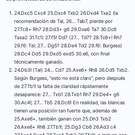
24.Dxc5 Cxc4 25.Dxc4 Txb2 26.Dxd4 Txa2 (la
recomendación de Tal, 26… Tab7, pierde por
27.Tc8+ Rh7 28.Dd3+ g6 29.Dxa6 Ta7 30.Dc6
Taxa2 31.Tc1) 27.f5! Dd7 (27… Td7? 28.Tc8+! Rh7
29.f6: Tal; 27… Dg5? 28.De4 Td2 29.f6: Burgess)
28.Dc4 Dd5 29.Dxd5 exd5 30.e6, con final
técnicamente ganado.
24.Db3! (Tal) 24… Cd7 25.Axe6+ Rh8 26.Dd5 Txb2.
Según Burgess, “esto no está claro”, pero después
de 27.Tb1! la falta de claridad rápidamente
desaparece: 27… Txb1 28.Txb1 Rh7 29.De4+ g6
30.Ac4!; 27… Tb5 28.Dc6! En realidad, las blancas
tienen una posición tan fuerte que, además de
25.Axe6+, también ganan con 25.Dh3 Txb2
26.Axe6+ Rh8 27.Tb1!; 25.Dg3 Cb6 26.Ad3 c4
27.Axc4 Cxc4 28.Txc4 Txb2 29.Tfc1!, e incluso con