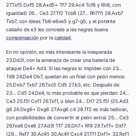
27.Txf5 Dxf5 28.Axd5+ Tf7 29.Ac4 Tcf8 y Rh8, con
igualdad) 26… Ce3 27.Tf2 Tcb8 (27… Rh7!?) 28.Axb7
Txb7, con ideas Tb6-e6xe5 y g7-g5, y el potente
caballo de e3 les concede a las negras buena
compensación
por la
calidad
.
En mi opinión, es más interesante la inesperada
23.Dd3!, con la amenaza de crear una batería de
ataque De4+ Ad3. Si las negras lo impiden con 23…
Td8 24.De4 Db7, quedan en un final con peón menos:
25.Dxb7 Txb7 26.Txc5 Cd5 27.b3, etc. Después de
23… Cd5 24.De4, lo más probable es que pierdan: 24…
Ce3 25.f5! Cxf1 26.Txf1, o bien 24… Df7 25.f5! (25.Ad3
g6 26.Dxg6+ Dxg6 27.Axg6 c4 28.Tf2 es más tedioso,
con posibilidades de convertir el peón extra) 25… Ce3
26.fxe6 Dxe6 27.Ad3! Tf7 28.Dh7+ Rf8 29.Txf7+ Dxf7
(29… Rxf7 30.Ac4!) 30.Ac4!! Cxc4 31.Tf1 Dxf1+ 32.Rxf1