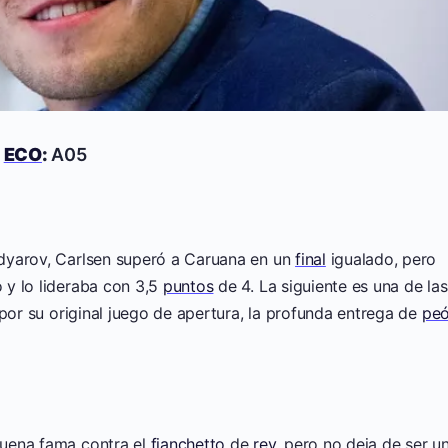
5
ECO
:
A05
dyarov, Carlsen superó a Caruana en un
final
igualado, pero
 y lo lideraba con 3,5
puntos
de 4. La siguiente es una de las
 por su original juego de apertura, la profunda entrega de
pe
buena fama contra el
fianchetto
de
rey
, pero no deja de ser u