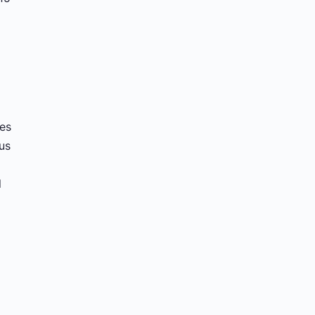
tes
us
l