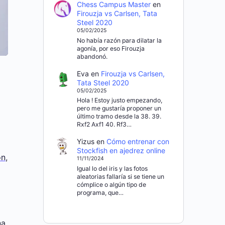
Chess Campus Master
en
Firouzja vs Carlsen, Tata
Steel 2020
05/02/2025
No había razón para dilatar la
agonía, por eso Firouzja
abandonó.
Eva
en
Firouzja vs Carlsen,
Tata Steel 2020
05/02/2025
Hola ! Estoy justo empezando,
pero me gustaría proponer un
último tramo desde la 38. 39.
Rxf2 Axf1 40. Rf3…
Yizus
en
Cómo entrenar con
Stockfish en ajedrez online
ón
,
11/11/2024
Igual lo del iris y las fotos
aleatorias fallaría si se tiene un
cómplice o algún tipo de
programa, que…
na