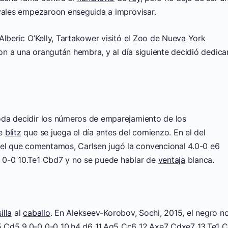
ivales empezaroon enseguida a improvisar.
Alberic O’Kelly, Tartakower visitó el Zoo de Nueva York
ron a una orangután hembra, y al día siguiente decidió dedica
oda decidir los números de emparejamiento de los
de
blitz
que se juega el día antes del comienzo. En el del
l que comentamos, Carlsen jugó la convencional 4.0-0 e6
 0-0 10.Te1 Cbd7 y no se puede hablar de
ventaja
blanca.
illa
al
caballo
. En Alekseev-Korobov, Sochi, 2015, el negro n
 Cd5 9.0-0 0-0 10.h4 d6 11.Ag5 Cc6 12.Axe7 Cdxe7 13.Te1 C