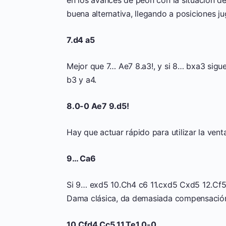
buena alternativa, llegando a posiciones jug
7.d4 a5
Mejor que 7… Ae7 8.a3!, y si 8… bxa3 sigu
b3 y a4.
8.0-0 Ae7 9.d5!
Hay que actuar rápido para utilizar la vent
9… Ca6
Si 9… exd5 10.Ch4 c6 11.cxd5 Cxd5 12.Cf5,
Dama clásica, da demasiada compensación
10.Cfd4 Cc5 11.Te1 0-0