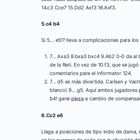
14.c3 Cce7 15.Dd2 Axf3 16.Axf3.
5.c4 b4
Si 5… e5!? lleva a complicaciones para los 
7… Axa3 8.bxa3 bxc4 9.Ab2 0-0 da al
de la Reti. En vez de 10.f3, que se jug
comentarios para el informator 124.
7… d5 es más divertida. Carlsen y Vach
blanco) 9… g5. Aquí ambos jugadores 
b4! gana
pieza
a cambio de compensac
6.Cc2 e6
Llega a posiciones de tipo indio de dama,
en los avances de peón con la situación del